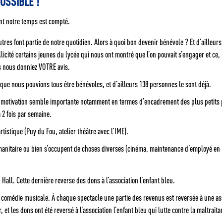
OSSIBLE !
nt notre temps est compté.
autres font partie de notre quotidien. Alors à quoi bon devenir bénévole ? Et d’ailleurs
ité certains jeunes du lycée qui nous ont montré que l’on pouvait s’engager et ce, p
s nous donniez VOTRE avis.
que nous pouvions tous être bénévoles, et d’ailleurs 138 personnes le sont déjà.
re motivation semble importante notamment en termes d’encadrement des plus petits 
à 2 fois par semaine.
istique (Puy du Fou, atelier théâtre avec l’IME).
humanitaire ou bien s’occupent de choses diverses (cinéma, maintenance d’employé e
all. Cette dernière reverse des dons à l’association l’enfant bleu.
e comédie musicale. À chaque spectacle une partie des revenus est reversée à une as
 et les dons ont été reversé à l’association l’enfant bleu qui lutte contre la maltrait