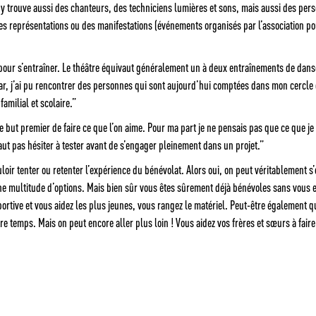
 trouve aussi des chanteurs, des techniciens lumières et sons, mais aussi des pers
s représentations ou des manifestations (événements organisés par l’association po
és pour s’entraîner. Le théâtre équivaut généralement un à deux entraînements de da
 car, j’ai pu rencontrer des personnes qui sont aujourd’hui comptées dans mon cercle
amilial et scolaire.”
e but premier de faire ce que l’on aime. Pour ma part je ne pensais pas que ce que j
faut pas hésiter à tester avant de s’engager pleinement dans un projet.”
oir tenter ou retenter l’expérience du bénévolat. Alors oui, on peut véritablement 
te une multitude d’options. Mais bien sûr vous êtes sûrement déjà bénévoles sans vous
ortive et vous aidez les plus jeunes, vous rangez le matériel. Peut-être également qu
re temps. Mais on peut encore aller plus loin ! Vous aidez vos frères et sœurs à faire