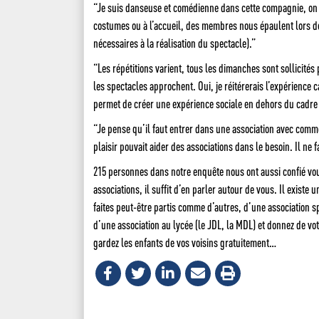
“Je suis danseuse et comédienne dans cette compagnie, on y
costumes ou à l’accueil, des membres nous épaulent lors de
nécessaires à la réalisation du spectacle).”
“Les répétitions varient, tous les dimanches sont sollicit
les spectacles approchent. Oui, je réitérerais l’expérience
permet de créer une expérience sociale en dehors du cadre f
“Je pense qu’il faut entrer dans une association avec comm
plaisir pouvait aider des associations dans le besoin. Il ne 
215 personnes dans notre enquête nous ont aussi confié voul
associations, il suffit d’en parler autour de vous. Il exis
faites peut-être partis comme d’autres, d’une association sp
d’une association au lycée (le JDL, la MDL) et donnez de vot
gardez les enfants de vos voisins gratuitement…