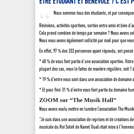
ÊTRE ÉTUDIANT ET BÉNÉVOLE ? C’EST P
Nous sommes tous des étudiants, et par conséque
Révisions, activités sportives, sorties entre amis et bien d’
Cela prend combien de temps par semaine ? Nous avons sollic
Nous vous avons également sollicité par mail pour que vou
En effet, 97 % des 333 personnes ayant répondu, ont pensé 
* 60 % de vous font partie d’une association sportive. Vot
plupart des cas, vous le faites de manière régulière, soit 1 
* 19 % d’entre vous sont dans une association de domaine art
* Et pour finir 31 % d’entre vous font partie du domaine 
ZOOM sur “The Musik Hall”
Nous avons voulu mettre en lumière l’association The Musik H
“Je suis dans une association de reprises et de créations d
musicale du Roi Soleil de Kamel Ouali était mise à l‘honneur,